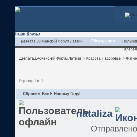
Наши Друзья
Обсуждения
Дев4ата.LV-Женский Форум Латвии
Пользов
Галерея
Дев4ата.LV-Женский Форум Латвии
>
Красота и здоровье
>
Фитне
Страница 1 из 1
Сбросим Вес К Новому Году!
nataliza
Отправлен