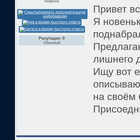
Новичок
Привет вс
Я новеньк
поднабрал
Репутация: 0
Обычный
Предлагаю
лишнего д
Ищу вот 
описываю 
на своём 
Присоедни