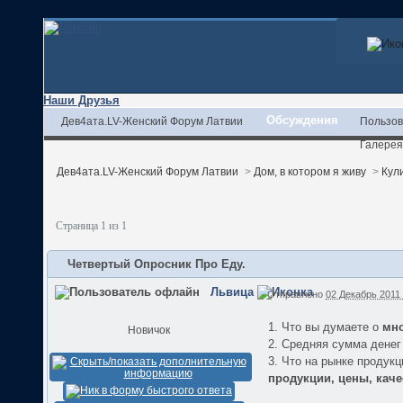
Наши Друзья
Обсуждения
Дев4ата.LV-Женский Форум Латвии
Пользов
Галерея
Дев4ата.LV-Женский Форум Латвии
>
Дом, в котором я живу
>
Кул
Страница 1 из 1
Четвертый Опросник Про Еду.
Львица
Отправлено
02 Декабрь 2011 
1. Что вы думаете о
мн
Новичок
2. Средняя сумма дене
3. Что на рынке продук
продукции, цены, каче