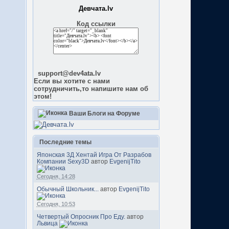
Девчата.lv
Код ссылки
support@dev4ata.lv
Если вы хотите с нами
сотрудничить,то напишите нам об
этом!
Ваши Блоги на Форуме
Последние темы
Японская 3Д Хентай Игра От Разрабов
Компании Sexy3D
автор
EvgenijTito
Сегодня, 14:28
Обычный Школьник...
автор
EvgenijTito
Сегодня, 10:53
Четвертый Опросник Про Еду.
автор
Львица