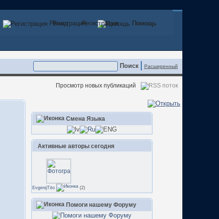
Регистрация
Вход
Регистрация
Помощь
Помощь
Расширенный
Просмотр новых публикаций
Смена Языка
Активные авторы сегодня
EvgenijTito
(2)
Помоги нашему Форуму