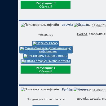
Репутация: 3
Обычный
upuwka
Отправлено
13 Май 2010
zvezda
, сторожилы!!
Модератор
Репутация: 1
Обычный
Per4iks
Отправлено
13 Май 2010
upuwka
,
zvezda
, м
Продвинутый пользователь