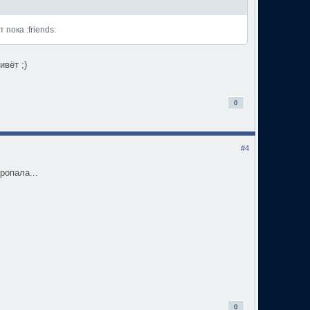
 пока :friends:
вёт ;)
0
#4
ропала...
0