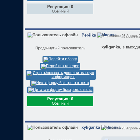
Репутация: 0
Обычный
Per4iks
Отправлено
25 Апрель 2
xyliganka
, в выходн
Продвинутый пользователь
Репутация: 6
Обычный
xyliganka
Отправлено
25 Апрель 2