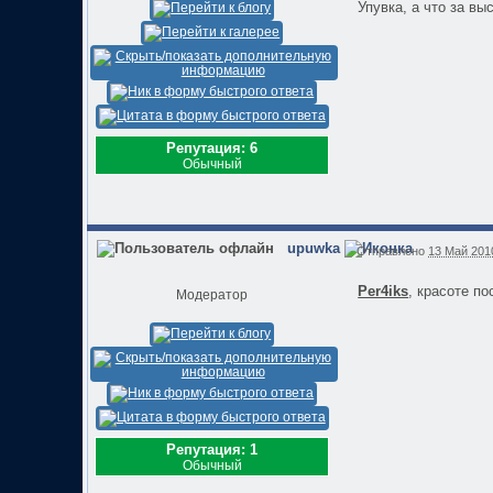
Упувка, а что за вы
Репутация: 6
Обычный
upuwka
Отправлено
13 Май 2010
Per4iks
, красоте п
Модератор
Репутация: 1
Обычный