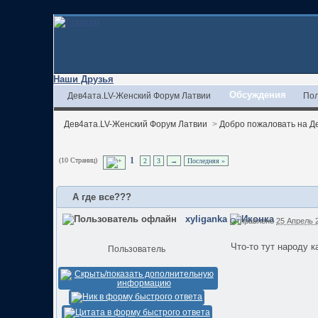
Наши Друзья
Обсуждения
Дев4ата.LV-Женский Форум Латвии
Пол
Дев4ата.LV-Женский Форум Латвии
>
Добро пожаловать на Де
(10 Страниц)
1
2
3
→
Последняя »
А где все???
xyliganka
Отправлено
25 Апрель 2
Что-то тут народу к
Пользователь