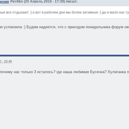
Per4iks (25 Апрель 2010 - 17:39) писал:
ные все отдыхают :) а вот в рабочии дни мы более активные :) да и мало нас тут
ня успокоила :) Будем надеется, что с приходом понедельника форум ожи
 - 20:48
 почему нас только 3 осталось? где наша любимая Бусечка? Хулиганка п