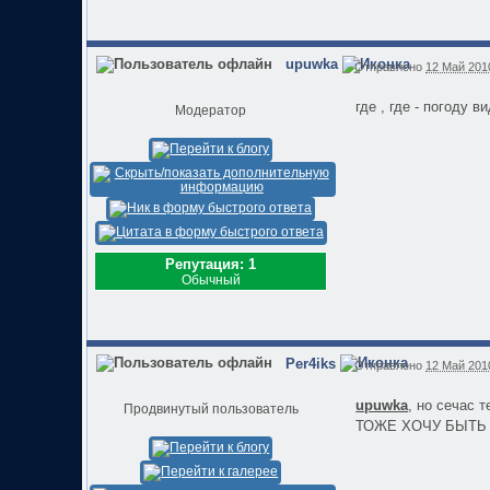
upuwka
Отправлено
12 Май 2010
где , где - погоду 
Модератор
Репутация: 1
Обычный
Per4iks
Отправлено
12 Май 2010
upuwka
, но сечас т
Продвинутый пользователь
ТОЖЕ ХОЧУ БЫТЬ НО