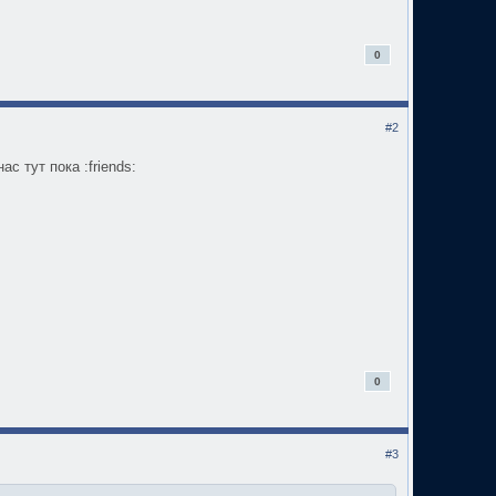
0
#2
с тут пока :friends:
0
#3