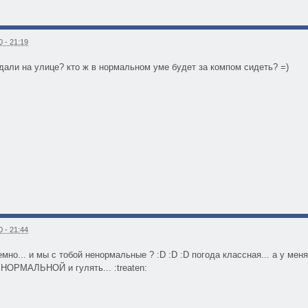
 - 21:19
видали на улице? кто ж в нормальном уме будет за компом сидеть? =)
 - 21:44
емно... и мы с тобой ненормальные ? :D :D :D погода классная... а у меня
РМАЛЬНОЙ и гулять... :treaten: