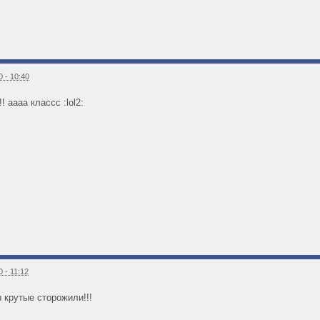
 - 10:40
! аааа классс :lol2:
 - 11:12
ы крутые сторожили!!!