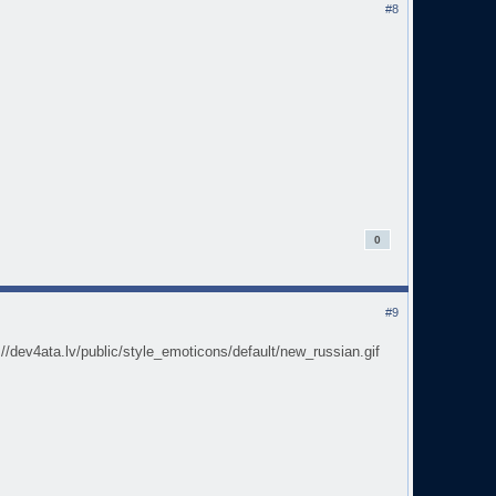
#8
0
#9
v4ata.lv/public/style_emoticons/default/new_russian.gif