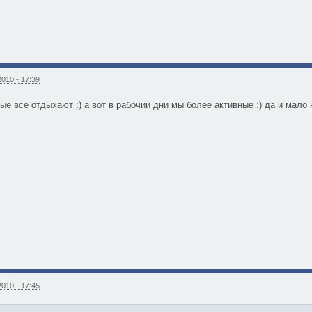
010 - 17:39
ые все отдыхают :) а вот в рабочии дни мы более активные :) да и мало на
010 - 17:45