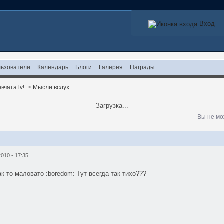
Вход
ьзователи
Календарь
Блоги
Галерея
Награды
вчата.lv!
>
Мысли вслух
Загрузка...
Вы не мо
010 - 17:35
ак то маловато :boredom: Тут всегда так тихо???