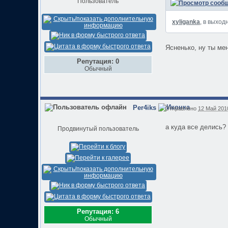
Пользователь
xyliganka
, в выход
Ясненько, ну ты ме
Репутация: 0
Обычный
Per4iks
Отправлено
12 Май 2010
а куда все делись?
Продвинутый пользователь
Репутация: 6
Обычный