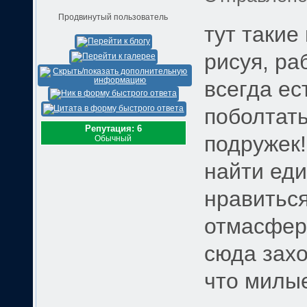
Продвинутый пользователь
тут такие
рисуя, ра
всегда ес
поболтать
Репутация: 6
подружек!
Обычный
найти ед
нравиться
отмасфера
сюда захо
что милы