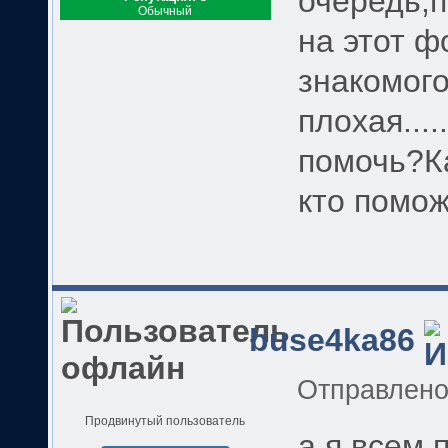
очередь,
Обычный
на этот ф
знакомог
плохая...
помочь?Ка
кто помо
buse4ka86
Отправлен
Продвинутый пользователь
а я всем 