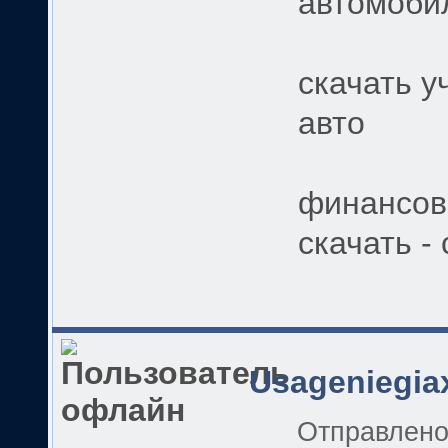
автомоби
скачать у
авто
финансов
скачать -
Usageniegia
Отправлен