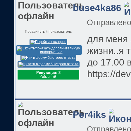
buse4ka86
Отправлен
Продвинутый пользователь
для меня 
жизни..я 
до 17.00 
https://de
Репутация: 3
Обычный
Per4iks
Отправлен