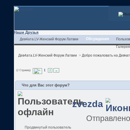
Наши Друзья
Обсуждения
Дев4ата.LV-Женский Форум Латвии
Пользов
Галерея
Дев4ата.LV-Женский Форум Латвии
>
Добро пожаловать на Девчата
(2 Страниц)
1
2
→
Что для Вас этот форум?
zvezda
Отправлен
Продвинутый пользователь