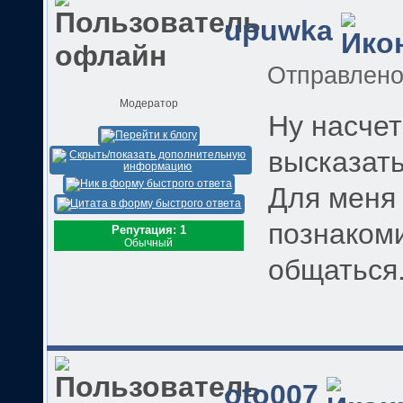
upuwka
Отправлен
Модератор
Ну насчет
высказать
Для меня 
познакоми
Репутация: 1
Обычный
общаться.
oto007