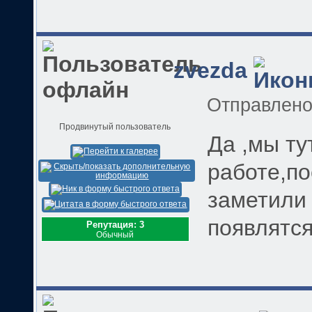
zvezda
Отправлен
Продвинутый пользователь
Да ,мы ту
работе,по
заметили 
появлятс
Репутация: 3
Обычный