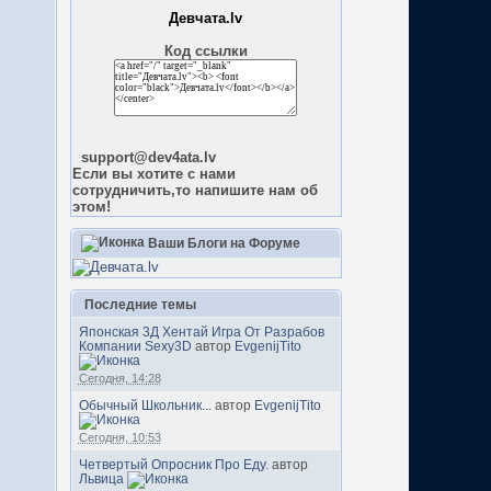
Девчата.lv
Код ссылки
support@dev4ata.lv
Если вы хотите с нами
сотрудничить,то напишите нам об
этом!
Ваши Блоги на Форуме
Последние темы
Японская 3Д Хентай Игра От Разрабов
Компании Sexy3D
автор
EvgenijTito
Сегодня, 14:28
Обычный Школьник...
автор
EvgenijTito
Сегодня, 10:53
Четвертый Опросник Про Еду.
автор
Львица