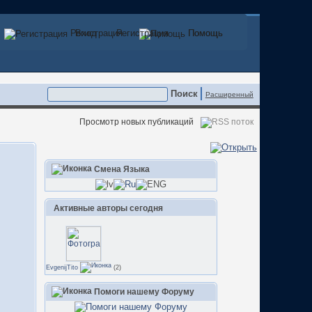
Регистрация
Вход
Регистрация
Помощь
Помощь
Расширенный
Просмотр новых публикаций
Смена Языка
Активные авторы сегодня
EvgenijTito
(2)
Помоги нашему Форуму