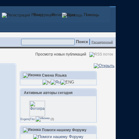
Регистрация
Вход
Регистрация
Помощь
Помощь
Расширенный
Просмотр новых публикаций
Смена Языка
Активные авторы сегодня
EvgenijTito
(2)
Помоги нашему Форуму