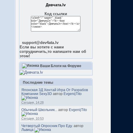
Девчата.lv
Код ссылки
support@dev4ata.lv
Если вы хотите с нами
сотрудничить,то напишите нам об
этом!
Ваши Блоги на Форуме
Последние темы
Японская 3Д Хентай Игра От Разрабов
Компании Sexy3D
автор
EvgenijTito
Сегодня, 14:28
Обычный Школьник...
автор
EvgenijTito
Сегодня, 10:53
Четвертый Опросник Про Еду.
автор
Львица