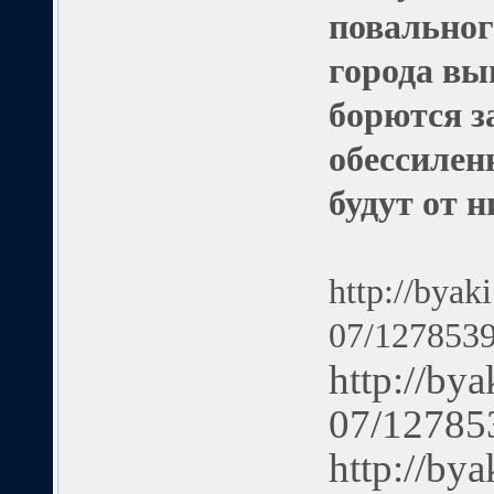
повальног
города вы
борются з
обессилен
будут от н
http://byak
07/1278539
http://bya
07/12785
http://bya