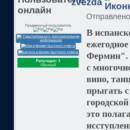
zvezda
Отправлен
Продвинутый пользователь
В испанск
ежегодное
Фермин". 
Репутация: 3
с многочи
Обычный
вино, танц
прыгать с
городской
это полаг
исступлен