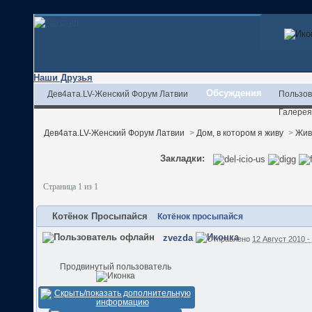
Наши Друзья
Обсуждения
Дев4ата.LV-Женский Форум Латвии
Пользов
Галерея
Дев4ата.LV-Женский Форум Латвии
>
Дом, в котором я живу
>
Жив
Закладки:
Страница 1 из 1
Котёнок Просыпайся
Котёнок просыпайся
zvezda
Отправлено
12 Август 2010 -
Продвинутый пользователь