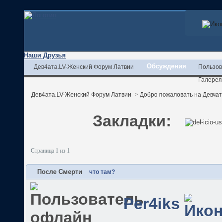
Наши Друзья
Обсуждения
Дев4ата.LV-Женский Форум Латвии
Пользов
Галерея
Дев4ата.LV-Женский Форум Латвии
>
Добро пожаловать на Девчата
Закладки:
Страница 1 из 1
После Смерти
что там?
Per4iks