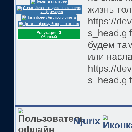
жизнь тол
https://de
s_head.gi
Репутация: 3
Обычный
будем там
или насл
https://de
s_head.gif
Njurix