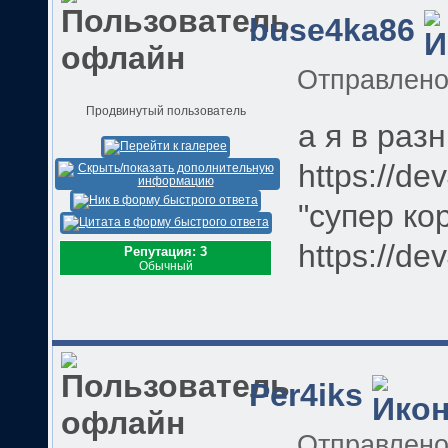
buse4ka86
Отправлен
Продвинутый пользователь
а я в раз
https://de
"супер ко
https://dev
Репутация: 3
Обычный
Per4iks
Отправлен