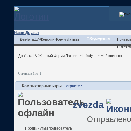
Наши Друзья
Обсуждения
Дев4ата.LV-Женский Форум Латвии
Пользов
Галерея
Дев4ата.LV-Женский Форум Латвии
>
Lifestyle
>
Мой компьютер
Страница 1 из 1
Компьютерные игры
Играете?
zvezda
Отправлен
Продвинутый пользователь