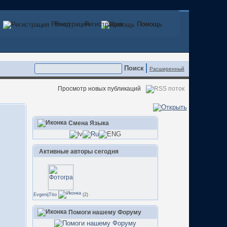
Регистрация
Вход
Регистрация
Помощь
Помощь
Расширенный
Просмотр новых публикаций
Смена Языка
Активные авторы сегодня
EvgenijTito
(2)
Помоги нашему Форуму