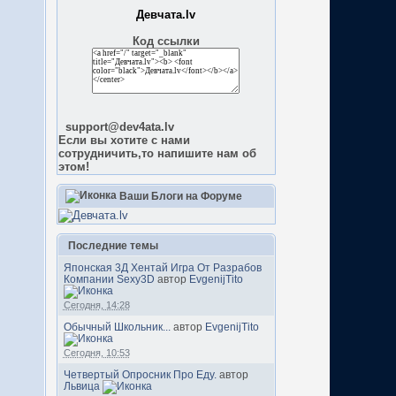
Девчата.lv
Код ссылки
support@dev4ata.lv
Если вы хотите с нами
сотрудничить,то напишите нам об
этом!
Ваши Блоги на Форуме
Последние темы
Японская 3Д Хентай Игра От Разрабов
Компании Sexy3D
автор
EvgenijTito
Сегодня, 14:28
Обычный Школьник...
автор
EvgenijTito
Сегодня, 10:53
Четвертый Опросник Про Еду.
автор
Львица