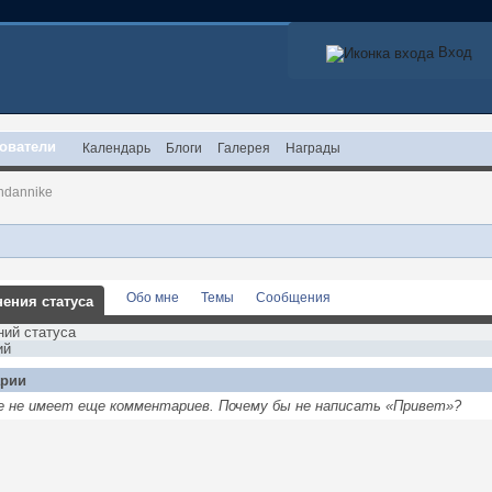
Вход
ователи
Календарь
Блоги
Галерея
Награды
ndannike
Обо мне
Темы
Сообщения
ения статуса
ний статуса
ий
рии
ke не имеет еще комментариев. Почему бы не написать «Привет»?