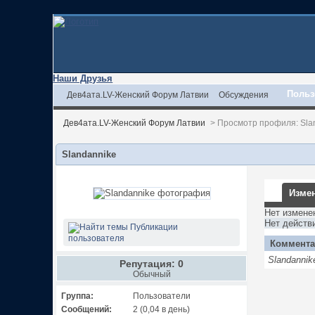
Наши Друзья
Польз
Дев4ата.LV-Женский Форум Латвии
Обсуждения
Дев4ата.LV-Женский Форум Латвии
>
Просмотр профиля: Sla
Slandannike
Измен
Нет измене
Нет действ
Публикации
пользователя
Коммента
Slandanni
Репутация: 0
Обычный
Группа:
Пользователи
Сообщений:
2 (0,04 в день)