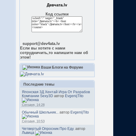
Девчата.lv
Код ссылки
support@dev4ata.lv
Если вы хотите с нами
сотрудничить,то напишите нам об
этом!
Ваши Блоги на Форуме
Последние темы
Японская 3Д Хентай Игра От Разрабов
Компании Sexy3D
автор
EvgenijTito
Сегодня, 14:28
Обычный Школьник...
автор
EvgenijTito
Сегодня, 10:53
Четвертый Опросник Про Еду.
автор
Львица