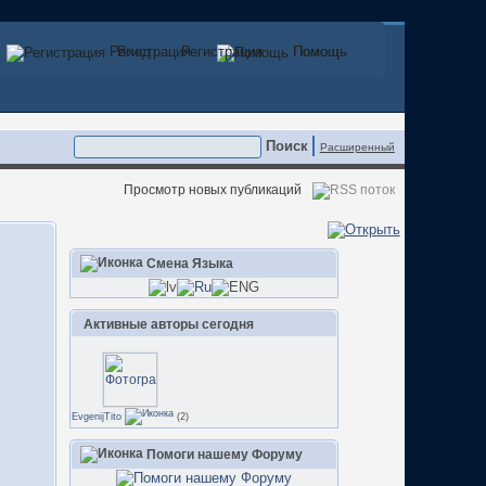
Регистрация
Вход
Регистрация
Помощь
Помощь
Расширенный
Просмотр новых публикаций
Смена Языка
Активные авторы сегодня
EvgenijTito
(2)
Помоги нашему Форуму