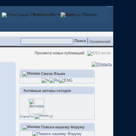
Регистрация
Вход
Регистрация
Помощь
Помощь
Расширенный
Просмотр новых публикаций
Смена Языка
Активные авторы сегодня
EvgenijTito
(2)
Помоги нашему Форуму