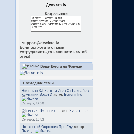
Девчата.lv
Код ссылки
support@dev4ata.lv
Если вы хотите с нами
сотрудничить,то напишите нам об
этом!
Ваши Блоги на Форуме
Последние темы
Японская 3Д Хентай Игра От Разрабов
Компании Sexy3D
автор
EvgenijTito
Сегодня, 14:28
Обычный Школьник...
автор
EvgenijTito
Сегодня, 10:53
Четвертый Опросник Про Еду.
автор
Львица