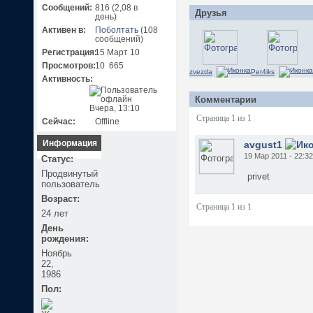
Сообщений:
816 (2,08 в
Друзья
день)
Активен в:
Поболтать
(108
сообщений)
Регистрация:
15 Март 10
Просмотров:
10 665
zvezda
Per4iks
Активность:
Комментарии
Вчера, 13:10
Страница 1 из 1
Сейчас:
Offline
Информация
avgust1
19 Мар 2011 - 22:32
Статус:
Продвинутый
privet
пользователь
Возраст:
Страница 1 из 1
24 лет
День
рождения:
Ноябрь
22,
1986
Пол: