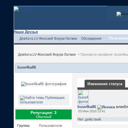
Наши Друзья
Пользова
Дев4ата.LV-Женский Форум Латвии
Обсуждения
Дев4ата.LV-Женский Форум Латвии
>
Просмотр профиля: buse4ka
buse4ka86
Изменения статуса
Публикации
пользователя
buse4ka86
влюблё
03 Июн 2010 13:41
Репутация: 3
Обычный
Нет действий
Группа:
Пользователи