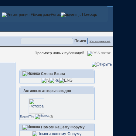
Регистрация
Вход
Регистрация
Помощь
Помощь
Расширенный
Просмотр новых публикаций
Смена Языка
Активные авторы сегодня
EvgenijTito
(2)
Помоги нашему Форуму