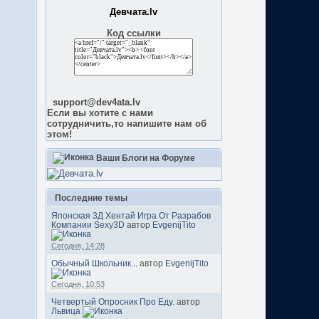
Девчата.lv
Код ссылки
support@dev4ata.lv
Если вы хотите с нами
сотрудничить,то напишите нам об
этом!
Ваши Блоги на Форуме
Последние темы
Японская 3Д Хентай Игра От Разрабов
Компании Sexy3D
автор
EvgenijTito
Сегодня, 14:28
Обычный Школьник...
автор
EvgenijTito
Сегодня, 10:53
Четвертый Опросник Про Еду.
автор
Львица