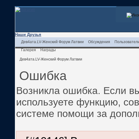
Наши Друзья
Дев4ата.LV-Женский Форум Латвии
Обсуждения
Пользовател
Галерея
Награды
Дев4ата.LV-Женский Форум Латвии
Ошибка
Возникла ошибка. Если вы
используете функцию, со
системе помощи за допо