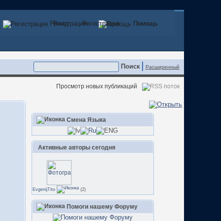
Регистрация
Вход
Регистрация
Помощь
Помощь
Расширенный
Просмотр новых публикаций
Смена Языка
Активные авторы сегодня
EvgenijTito
(2)
Помоги нашему Форуму