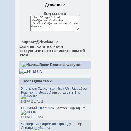
Девчата.lv
Код ссылки
support@dev4ata.lv
Если вы хотите с нами
сотрудничить,то напишите нам об
этом!
Ваши Блоги на Форуме
Последние темы
Японская 3Д Хентай Игра От Разрабов
Компании Sexy3D
автор
EvgenijTito
Сегодня, 14:28
Обычный Школьник...
автор
EvgenijTito
Сегодня, 10:53
Четвертый Опросник Про Еду.
автор
Львица