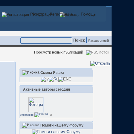
Регистрация
Вход
Регистрация
Помощь
Помощь
Расширенный
Просмотр новых публикаций
Смена Языка
Активные авторы сегодня
EvgenijTito
(2)
Помоги нашему Форуму