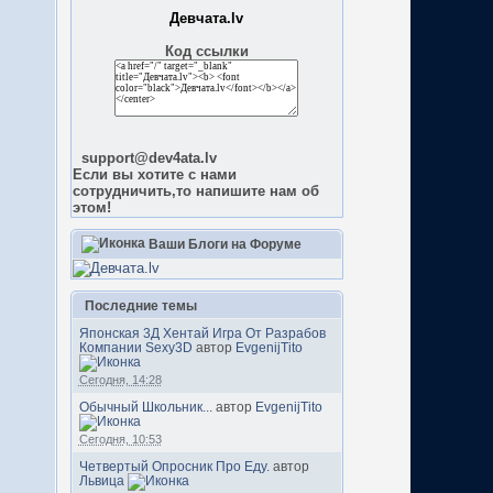
Девчата.lv
Код ссылки
support@dev4ata.lv
Если вы хотите с нами
сотрудничить,то напишите нам об
этом!
Ваши Блоги на Форуме
Последние темы
Японская 3Д Хентай Игра От Разрабов
Компании Sexy3D
автор
EvgenijTito
Сегодня, 14:28
Обычный Школьник...
автор
EvgenijTito
Сегодня, 10:53
Четвертый Опросник Про Еду.
автор
Львица