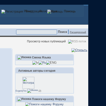
Регистрация
Вход
Регистрация
Помощь
Помощь
Расширенный
Просмотр новых публикаций
Смена Языка
Активные авторы сегодня
EvgenijTito
(2)
Помоги нашему Форуму