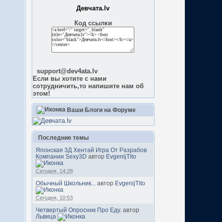
Девчата.lv
Код ссылки
support@dev4ata.lv
Если вы хотите с нами
сотрудничить,то напишите нам об
этом!
Ваши Блоги на Форуме
Последние темы
Японская 3Д Хентай Игра От Разрабов
Компании Sexy3D
автор
EvgenijTito
Сегодня, 14:28
Обычный Школьник...
автор
EvgenijTito
Сегодня, 10:53
Четвертый Опросник Про Еду.
автор
Львица