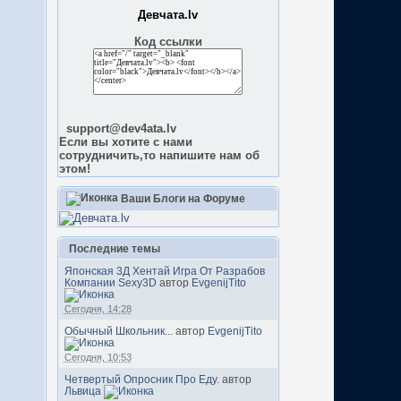
Девчата.lv
Код ссылки
support@dev4ata.lv
Если вы хотите с нами
сотрудничить,то напишите нам об
этом!
Ваши Блоги на Форуме
Последние темы
Японская 3Д Хентай Игра От Разрабов
Компании Sexy3D
автор
EvgenijTito
Сегодня, 14:28
Обычный Школьник...
автор
EvgenijTito
Сегодня, 10:53
Четвертый Опросник Про Еду.
автор
Львица