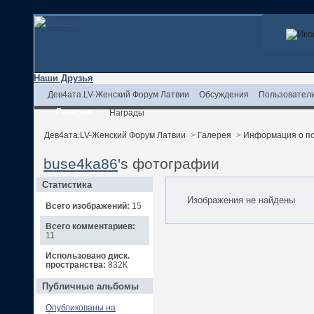
Наши Друзья
Дев4ата.LV-Женский Форум Латвии
Обсуждения
Пользовател
Галерея
Награды
Дев4ата.LV-Женский Форум Латвии
>
Галерея
>
Информация о п
buse4ka86
's фотографии
Статистика
Изображения не найдены
Всего изображений:
15
Всего комментариев:
11
Использовано диск.
пространства:
832К
Публичные альбомы
Опубликованы на