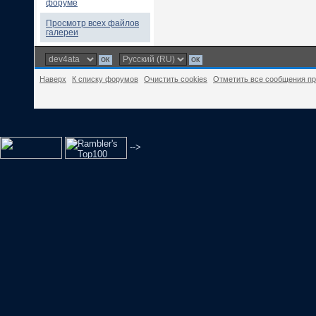
форуме
Просмотр всех файлов
галереи
Наверх
К списку форумов
Очистить cookies
Отметить все сообщения п
-->