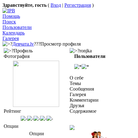
Здравствуйте, гость
(
Вход
|
Регистрация
)
Помощь
Поиск
Пользователи
Календарь
Галерея
?
Девчата.lv
???Просмотр профиля
?Профиль
?ronjka
Фотография
Пользователи
О себе
Темы
Сообщения
Галерея
Комментарии
Друзья
Рейтинг
Содержимое
Опции
Опции