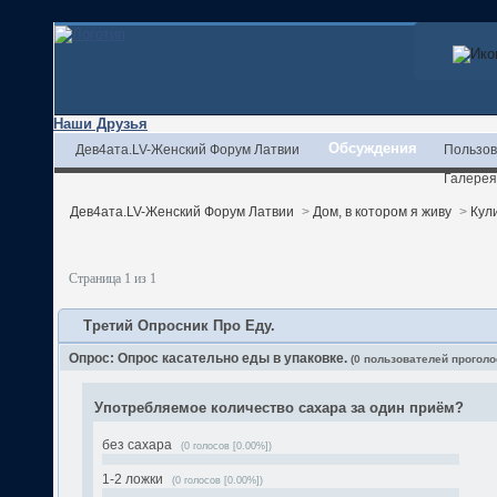
Наши Друзья
Обсуждения
Дев4ата.LV-Женский Форум Латвии
Пользов
Галерея
Дев4ата.LV-Женский Форум Латвии
>
Дом, в котором я живу
>
Кул
Страница 1 из 1
Третий Опросник Про Еду.
Опрос: Опрос касательно еды в упаковке.
(0 пользователей проголо
Употребляемое количество сахара за один приём?
без сахара
(0 голосов [0.00%])
1-2 ложки
(0 голосов [0.00%])