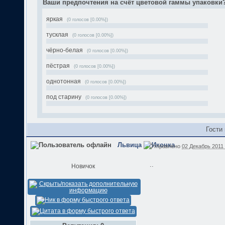
Ваши предпочтения на счёт цветовой гаммы упаковки
яркая
(0 голосов [0.00%])
тусклая
(0 голосов [0.00%])
чёрно-белая
(0 голосов [0.00%])
пёстрая
(0 голосов [0.00%])
однотонная
(0 голосов [0.00%])
под старину
(0 голосов [0.00%])
Гости
Львица
Отправлено
02 Декабрь 2011 
..
Новичок