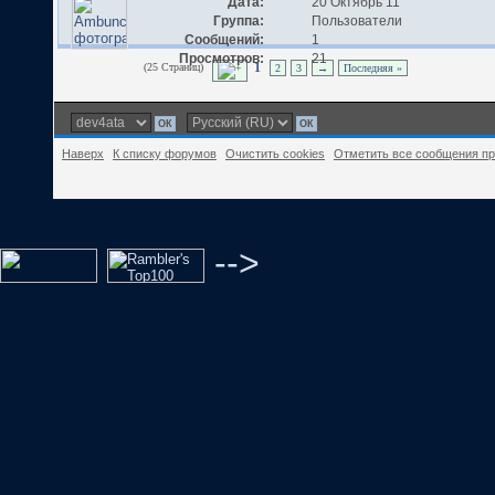
Дата:
20 Октябрь 11
Группа:
Пользователи
Сообщений:
1
Просмотров:
21
(25 Страниц)
1
2
3
→
Последняя »
Наверх
К списку форумов
Очистить cookies
Отметить все сообщения п
-->