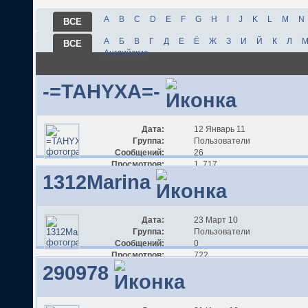
A
B
C
D
E
F
G
H
I
J
K
L
M
N
ВСЕ
А
Б
В
Г
Д
Е
Ё
Ж
З
И
Й
К
Л
ВСЕ
Английские
-=TAHYXA=-
Дата:
12 Январь 11
Группа:
Пользователи
Сообщений:
26
Просмотров:
1 717
1312Marina
Дата:
23 Март 10
Группа:
Пользователи
Сообщений:
0
Просмотров:
722
290978