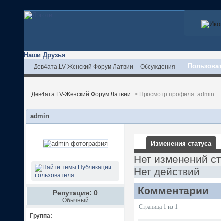
Наши Друзья
Пользова
Дев4ата.LV-Женский Форум Латвии
Обсуждения
Дев4ата.LV-Женский Форум Латвии
>
Просмотр профиля: admin
admin
Изменения статуса
Нет изменений с
Публикации
Нет действий
пользователя
Комментарии
Репутация: 0
Обычный
Страница 1 из 1
Группа: