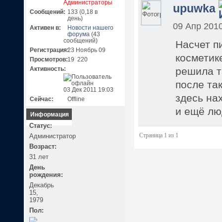
Администраторы
upuwka
Сообщений:
133 (0,18 в
день)
09 Апр 2010
Активен в:
Новости нашего
форума
(43
сообщений)
Насчет п
Регистрация:
23 Ноябрь 09
косметик
Просмотров:
19 220
Активность:
решила т
после та
03 Дек 2011 19:03
здесь на
Сейчас:
Offline
и ещё лю
Информация
Статус:
Администратор
Страница 1 из 1
Возраст:
31 лет
День
рождения:
Декабрь
15,
1979
Пол: