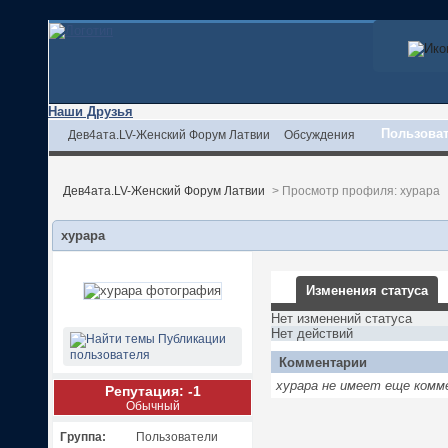
Наши Друзья
Пользова
Дев4ата.LV-Женский Форум Латвии
Обсуждения
Дев4ата.LV-Женский Форум Латвии
>
Просмотр профиля: xypapa
xypapa
Изменения статуса
Нет изменений статуса
Нет действий
Публикации
пользователя
Комментарии
xypapa не имеет еще комм
Репутация: -1
Обычный
Группа:
Пользователи