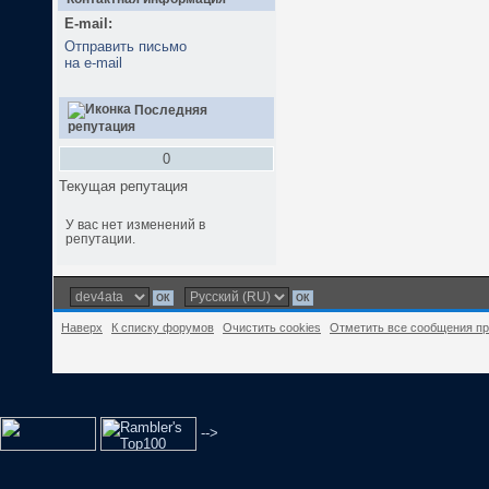
E-mail:
Отправить письмо
на e-mail
Последняя
репутация
0
Текущая репутация
У вас нет изменений в
репутации.
Наверх
К списку форумов
Очистить cookies
Отметить все сообщения п
-->