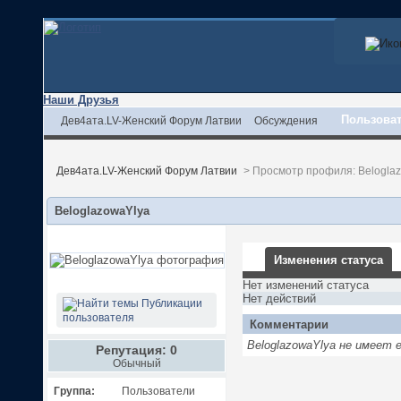
Наши Друзья
Пользова
Дев4ата.LV-Женский Форум Латвии
Обсуждения
Дев4ата.LV-Женский Форум Латвии
>
Просмотр профиля: Belogla
BeloglazowaYlya
Изменения статуса
Нет изменений статуса
Нет действий
Публикации
пользователя
Комментарии
BeloglazowaYlya не имеет
Репутация: 0
Обычный
Группа:
Пользователи