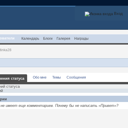
Вход
ователи
Календарь
Блоги
Галерея
Награды
tinka28
Обо мне
Темы
Сообщения
ения статуса
ний статуса
ий
рии
28 не имеет еще комментариев. Почему бы не написать «Привет»?