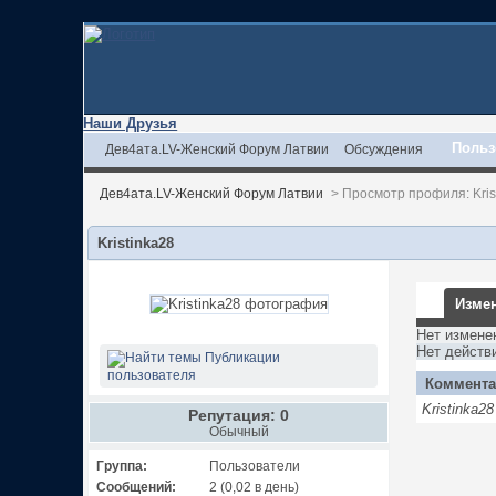
Наши Друзья
Польз
Дев4ата.LV-Женский Форум Латвии
Обсуждения
Дев4ата.LV-Женский Форум Латвии
>
Просмотр профиля: Kris
Kristinka28
Измен
Нет измене
Нет действ
Публикации
пользователя
Коммента
Kristinka
Репутация: 0
Обычный
Группа:
Пользователи
Сообщений:
2 (0,02 в день)