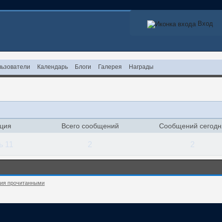
Вход
ьзователи
Календарь
Блоги
Галерея
Награды
ация
Всего сообщений
Сообщений сегодн
ь 11
2
2
ния прочитанными