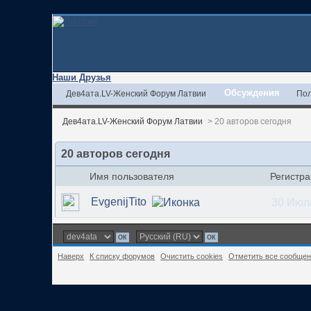
Наши Друзья
Обсуждения
Дев4ата.LV-Женский Форум Латвии
Пол
Дев4ата.LV-Женский Форум Латвии
>
20 авторов сегодня
20 авторов сегодня
Имя пользователя
Регистр
EvgenijTito
30 Июл
Наверх
К списку форумов
Очистить cookies
Отметить все сообще