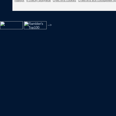
Наверх
К списку форумов
Очистить cookies
Отметить все сообщения п
-->