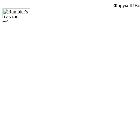
Форум IP.Boa
-->