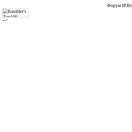
Форум IP.Boa
-->