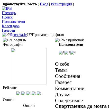
Здравствуйте, гость
(
Вход
|
Регистрация
)
Помощь
Поиск
Пользователи
Календарь
Галерея
?
Девчата.lv
???Просмотр профиля
?Профиль
?Nastjushonok
Фотография
Пользователи
О себе
Темы
Сообщения
Галерея
Комментарии
Рейтинг
Друзья
Опции
Содержимое
Спортсменка до мозга 
Опции