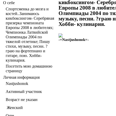
кикбоксингом- Серебр
О себе
Европы 2008 в любите
Спортсменка до мозга и
Олимпиады 2004 по тя
костей..Занимаюсь
музыку, песни. ?граю н
кикбоксингом- Серебряная
призерка чемпионата
Хобби- кулинария.
Европы 2008 в любителях;
Чемпионка Латвийской
Олимпиады 2004 по
-=Nastjushonok=-
тяжелой отлетике; Пишу
стихи, музыку, песни. ?
граю на фортепиано и
гитаре, пою. Хобби-
кулинария.
Посетить мою домашнюю
страницу
Личная информация
Nastjushonok
Активный участник
Возраст не указан
Женский
Ogre