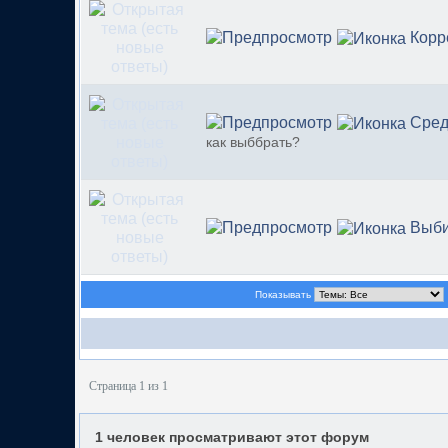
Корр
Сред
как выббрать?
Выби
Показывать
Страница 1 из 1
1 человек просматривают этот форум