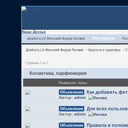
Наши Друзья
Обсуждения
Дев4ата.LV-Женский Форум Латвии
Пол
Дев4ата.LV-Женский Форум Латвии
>
Красота и здоровье
>
С
Страница 1 из 1
Косметика, парфюмерия
Название темы
Как добавить фо
Объявление
Автор:
admin
Для всех пользов
Объявление
Автор:
admin
Правила и полож
Объявление