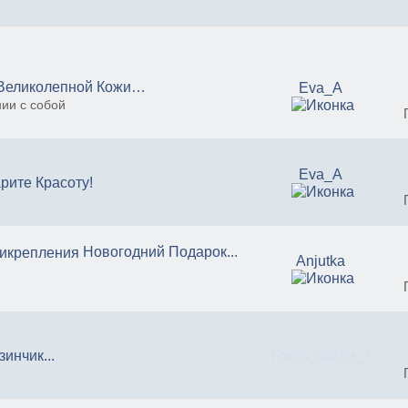
Великолепной Кожи…
Eva_A
нии с собой
Eva_A
рите Красоту!
Новогодний Подарок...
Anjutka
инчик...
Гость_nazira_*