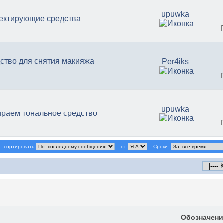
upuwka
ектирующие средства
ство для снятия макияжа
Per4iks
upuwka
раем тональное средство
сортировать
от
Сроки:
Обозначени