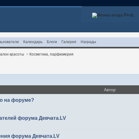
Вход
ьзователи
Календарь
Блоги
Галерея
Награды
алон красоты
>
Косметика, парфюмерия
Автор
то на форуме?
ателей форума Девчата.LV
ения форума Девчата.LV