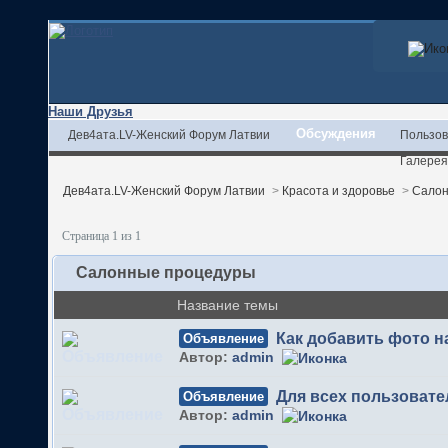
Наши Друзья
Обсуждения
Дев4ата.LV-Женский Форум Латвии
Пользов
Галерея
Дев4ата.LV-Женский Форум Латвии
>
Красота и здоровье
>
Салон
Страница 1 из 1
Салонные процедуры
Название темы
Как добавить фото 
Объявление
Автор:
admin
Для всех пользовате
Объявление
Автор:
admin