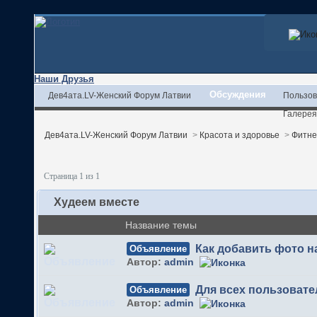
Наши Друзья
Обсуждения
Дев4ата.LV-Женский Форум Латвии
Пользов
Галерея
Дев4ата.LV-Женский Форум Латвии
>
Красота и здоровье
>
Фитне
Страница 1 из 1
Худеем вместе
Название темы
Как добавить фото 
Объявление
Автор:
admin
Для всех пользовате
Объявление
Автор:
admin