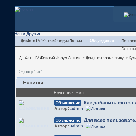
Наши Друзья
Обсуждения
Дев4ата.LV-Женский Форум Латвии
Пользов
Галерея
Дев4ата.LV-Женский Форум Латвии
>
Дом, в котором я живу
>
Кул
Страница 1 из 1
Напитки
Название темы
Как добавить фото 
Объявление
Автор:
admin
Для всех пользовате
Объявление
Автор:
admin