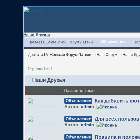
Наши Друзья
Обсуждения
Дев4ата.LV-Женский Форум Латвии
Пол
Дев4ата.LV-Женский Форум Латвии
>
Наш Форум
>
Наши Дру
Страница 1 из 1
Наши Друзья
Название темы
Как добавить фо
Объявление
Автор:
admin
Для всех пользов
Объявление
Автор:
admin
Правила и полож
Объявление