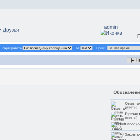
admin
 Друзья
П
сортировать
от
Сроки:
Обозначени
Открытая
ответы)
Горячая 
ответы)
Опрос (е
Закрытая