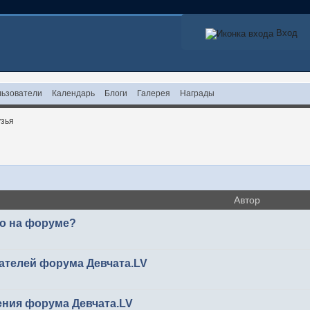
Вход
ьзователи
Календарь
Блоги
Галерея
Награды
зья
Автор
то на форуме?
ателей форума Девчата.LV
ения форума Девчата.LV