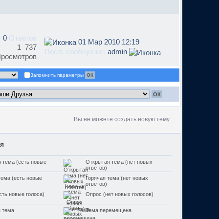
0
Ответов
01 Мар 2010 12:19
1 737
Посл. сообщение:
admin
росмотров
Запомнить параметры
Вы не можете создать новую тему
я
 тема (есть новые
Открытая тема (нет новых
ответов)
тема (есть новые
Горячая тема (нет новых
ответов)
сть новые голоса)
Опрос (нет новых голосов)
 тема
Тема перемещена