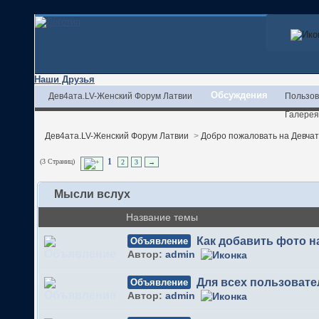
Наши Друзья
Обсуждения
Дев4ата.LV-Женский Форум Латвии
Пользов
Галерея
Дев4ата.LV-Женский Форум Латвии
>
Добро пожаловать на Девчата
(3 Страниц)
1
2
3
→
Мысли вслух
Название темы
Как добавить фото 
Объявление
Автор:
admin
Для всех пользовате
Объявление
Автор:
admin