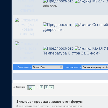
Мысли В
обо всем
Осенний
Депресняк...
Какая У 
Температура С Утра За Окном?
Показывать
сортировать
(3 Страниц)
1
2
3
→
1 человек просматривают этот форум
0 пользователей, 1 гостей, 0 скрытых пользователей