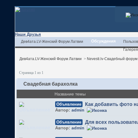
Наши Друзья
Обсуждения
Дев4ата.LV-Женский Форум Латвии
Пользов
Галерея
Дев4ата.LV-Женский Форум Латвии
>
Nevesti.lv-Свадебный форум
Страница 1 из 1
Свадебная барахолка
Название темы
Как добавить фото 
Объявление
Автор:
admin
Для всех пользовате
Объявление
Автор:
admin