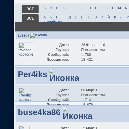
A
B
C
D
E
F
G
H
I
J
K
L
M
N
ВСЕ
А
Б
В
Г
Д
Е
Ё
Ж
З
И
Й
К
Л
ВСЕ
Английские
zvezda
Дата:
26 Февраль 10
Группа:
Пользователи
Сообщений:
1 780
Просмотров:
18 421
Per4iks
Дата:
06 Март 10
Группа:
Пользователи
Сообщений:
1 714
Просмотров:
18 678
buse4ka86
Дата:
15 Март 10