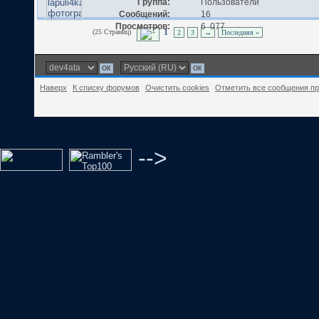
Группа:
Пользователи
Сообщений:
16
Просмотров:
6 077
(25 Страниц)
1
2
3
→
Последняя »
Наверх
К списку форумов
Очистить cookies
Отметить все сообщения п
-->