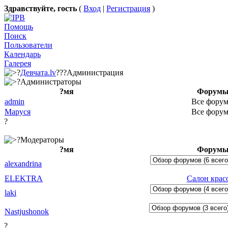
Здравствуйте, гость
(
Вход
|
Регистрация
)
Помощь
Поиск
Пользователи
Календарь
Галерея
?
Девчата.lv
???Администрация
?Администраторы
?мя
Форум
admin
Все фору
Маруся
Все фору
?
?Модераторы
?мя
Форум
alexandrina
ELEKTRA
Салон крас
laki
Nastjushonok
?