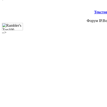
Тексто
Форум IP.Boa
-->