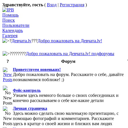
Здравствуйте, гость
(
Вход
|
Регистрация
)
Помощь
Поиск
Пользователи
Календарь
Галерея
?
Девчата.lv
???
Добро пожаловать на Девчата.lv!
????????
Добро пожаловать на Девчата.lv! подфорумы
?
Форум
Приветствуем новеньких!
Добро пожаловать на форум. Расскажите о себе, давайте
познакомимся поближе! ;)
Фейс-контроль
Узнаем здесь немного больше о своих собеседниках и
конечно рассказываем о себе кое-какие детали
Личная страничка
Здесь можно сделать свою маленькую презентацию, с
помощью фотографий и комментариев. Расскажите
здесь в кратце о своей жизни и близких вам людях