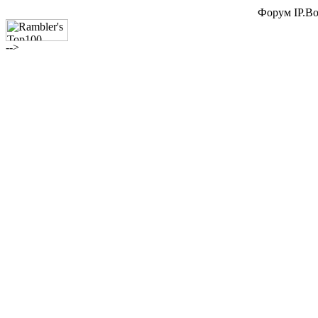
Форум IP.Boa
-->