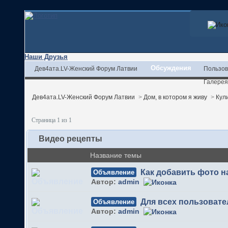
Наши Друзья
Обсуждения
Дев4ата.LV-Женский Форум Латвии
Пользов
Галерея
Дев4ата.LV-Женский Форум Латвии
>
Дом, в котором я живу
>
Кул
Страница 1 из 1
Видео рецепты
Название темы
Как добавить фото 
Объявление
Автор:
admin
Для всех пользовате
Объявление
Автор:
admin