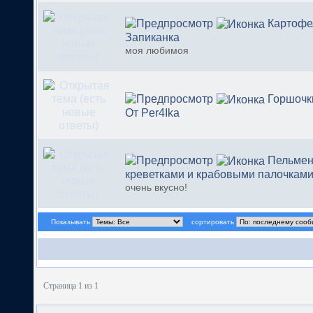
Картофе
Запиканка
моя любимоя
Горшочк
От Per4Ika
Пельмен
креветками и крабовыми палочкам
очень вкусно!
Показывать
сортировать
Страница 1 из 1