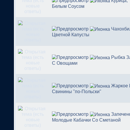
Курица,
Белым Соусом
Чахохби
Цветной Капусты
Рыбка З
С Овощами
Жаркое 
Свинины "по-Польски"
Запечен
Молодые Кабачки Со Сметаной