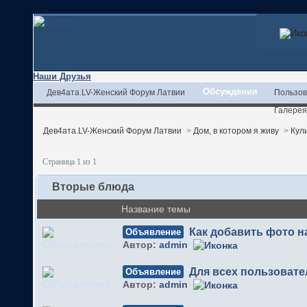
Наши Друзья
Обсуждения
Дев4ата.LV-Женский Форум Латвии
Пользов
Галерея
Дев4ата.LV-Женский Форум Латвии
>
Дом, в котором я живу
>
Кул
Страница 1 из 1
Вторые блюда
Название темы
Как добавить фото 
Объявление
Автор:
admin
Для всех пользовате
Объявление
Автор:
admin