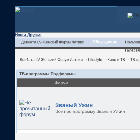
Наши Друзья
Обсуждения
Дев4ата.LV-Женский Форум Латвии
Пользов
Галерея
Дев4ата.LV-Женский Форум Латвии
>
Lifestyle
>
Кино и ТВ
>
ТВ-п
ТВ-программы Подфорумы
Форум
Званый Ужин
Все про программу Званый УЖин