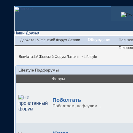
Наши Друзья
Обсуждения
Дев4ата.LV-Женский Форум Латвии
Пользов
Галерея
Дев4ата.LV-Женский Форум Латвии
>
Lifestyle
Lifestyle Подфорумы
Форум
Поболтать
Поболтаем, пофлудим...