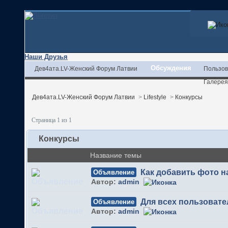
Наши Друзья
Обсуждения
Дев4ата.LV-Женский Форум Латвии
Пользов
Галерея
Дев4ата.LV-Женский Форум Латвии
>
Lifestyle
>
Конкурсы
Страница 1 из 1
Конкурсы
Название темы
Как добавить фото 
Объявление
Автор:
admin
Для всех пользовате
Объявление
Автор:
admin